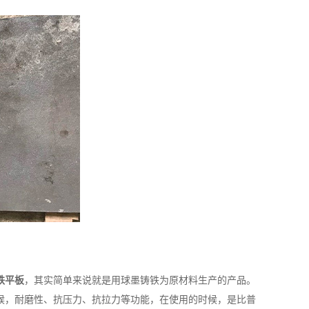
铁平板
，其实简单来说就是用球墨铸铁为原材料生产的产品。
，耐磨性、抗压力、抗拉力等功能，在使用的时候，是比普