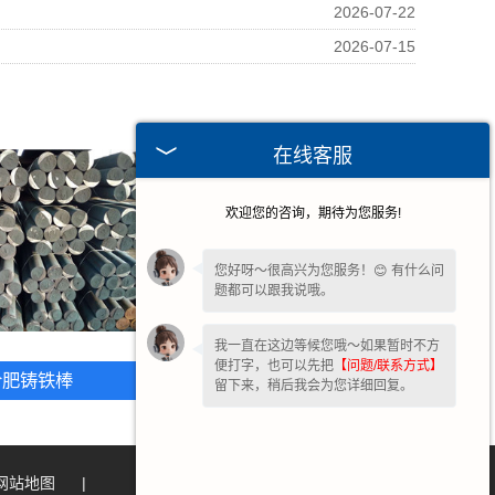
2026-07-22
2026-07-15
在线客服
欢迎您的咨询，期待为您服务!
您好呀～很高兴为您服务！😊 有什么问
题都可以跟我说哦。
我一直在这边等候您哦～如果暂时不方
便打字，也可以先把
【问题/联系方式】
合肥铸铁棒
合肥灰铁棒
留下来，稍后我会为您详细回复。
网站地图
|