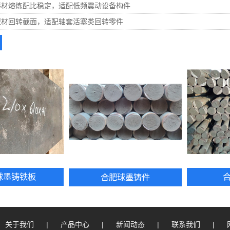
棒材熔炼配比稳定，适配低频震动设备构件
型材回转截面，适配轴套活塞类回转零件
球墨铸铁板
合肥球墨铸件
关于我们
|
产品中心
|
新闻动态
|
联系我们
|