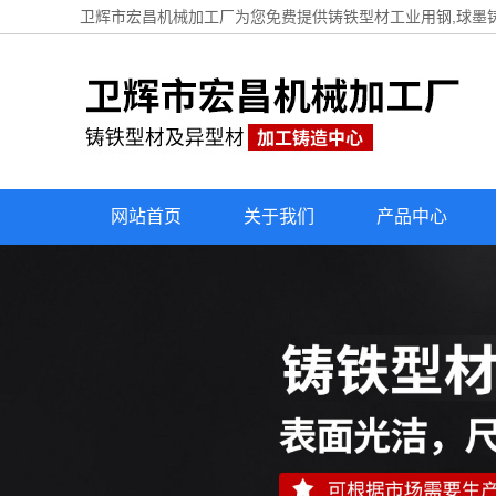
卫辉市宏昌机械加工厂为您免费提供
铸铁型材工业用钢
,球墨
网站首页
关于我们
产品中心