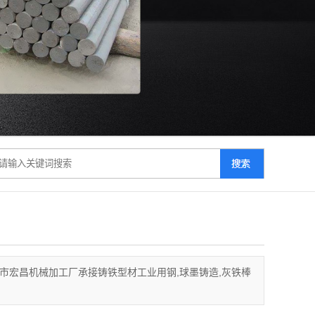
市宏昌机械加工厂承接铸铁型材工业用钢,球墨铸造,灰铁棒