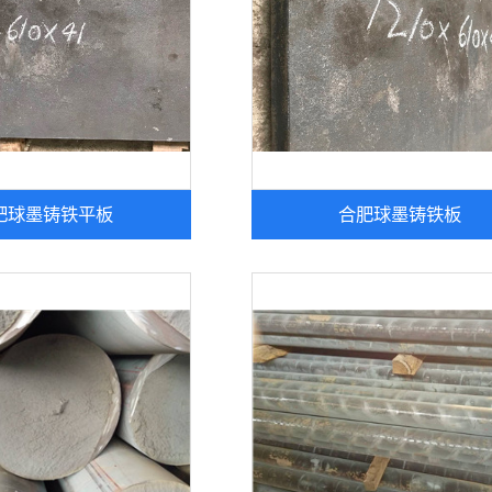
肥球墨铸铁平板
合肥球墨铸铁板