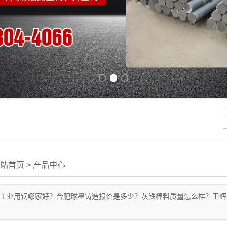
Previous slide
Next slide
站首页
>
产品中心
工业用钢哪家好？合肥球墨铸造报价是多少？灰铁棒料质量怎么样？卫辉