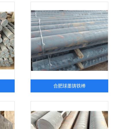
合肥球墨铸铁棒