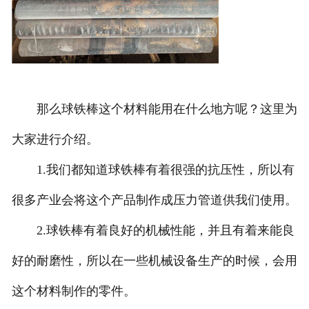
那么球铁棒这个材料能用在什么地方呢？这里为
大家进行介绍。
1.我们都知道球铁棒有着很强的抗压性，所以有
很多产业会将这个产品制作成压力管道供我们使用。
2.球铁棒有着良好的机械性能，并且有着来能良
好的耐磨性，所以在一些机械设备生产的时候，会用
这个材料制作的零件。