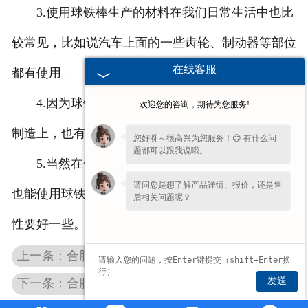
3.使用球铁棒生产的材料在我们日常生活中也比
较常见，比如说汽车上面的一些齿轮、制动器等部位
在线客服
都有使用。
4.因为球铁棒有着很强的稳定性，所以在一些阀
欢迎您的咨询，期待为您服务!
制造上，也有使用。
您好呀～很高兴为您服务！😊 有什么问
题都可以跟我说哦。
5.当然在一些工艺比较负责的机床设备上，我们
请问您是想了解产品详情、报价，还是售
也能使用球铁棒。因为这个产品强度大，并且抗氧化
后相关问题呢？
性要好一些。
上一条：合肥灰铁棒生产中缺少不了技术人员的经验
发送
下一条：合肥铸铁型材这么好用还在不断的迎合客户的喜好