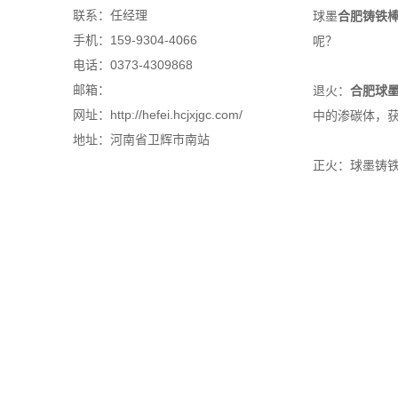
联系：任经理
球墨
合肥铸铁
手机：159-9304-4066
呢？
电话：0373-4309868
邮箱：
退火：
合肥球
网址：http://hefei.hcjxjgc.com/
中的渗碳体，
地址：河南省卫辉市南站
正火：球墨铸