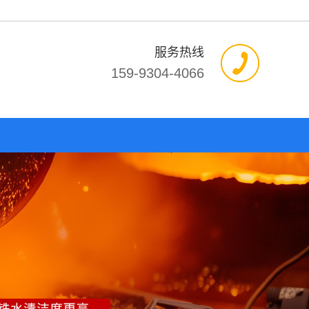
服务热线
159-9304-4066