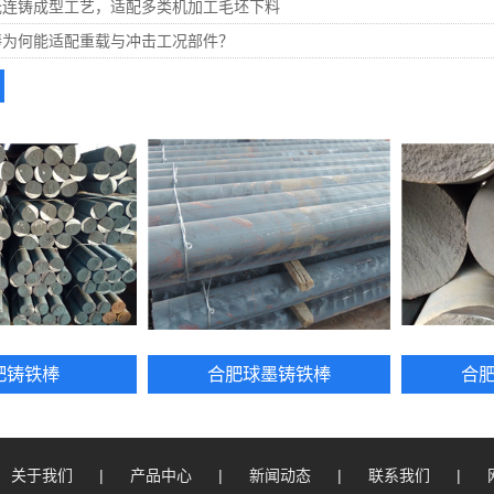
托连铸成型工艺，适配多类机加工毛坯下料
棒为何能适配重载与冲击工况部件？
肥铸铁棒
合肥球墨铸铁棒
合
关于我们
|
产品中心
|
新闻动态
|
联系我们
|