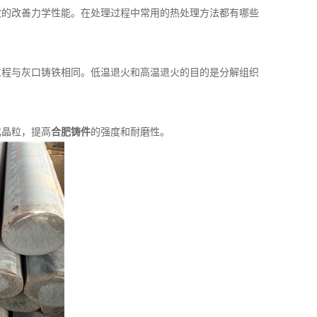
效的改善力学性能。在处理过程中常用的热处理方法都有哪些
过程与灰口铸铁相同。低温退火和高温退火的目的是分解组织
化晶粒，提高
合肥铸件
的强度和耐磨性。