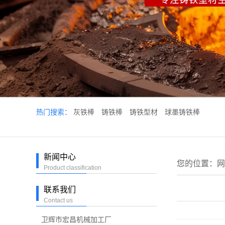
热门搜索：
灰铁棒
铸铁棒
铸铁型材
球墨铸铁棒
新闻中心
您的位置：
网
Product classification
联系我们
Contact us
卫辉市宏昌机械加工厂