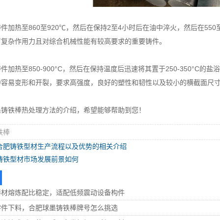
件加热至860至920℃，然后在保持2至4小时后在油中淬火，然后在55
有复杂作用力且对综合机械性能有较高要求的重要铸件。
件加热至850-900°C，然后在保持温度后迅速将其置于250-350°C的
中容易变形和开裂，要求高强度，良好的塑性和韧性以及较小的横截面尺
墨铸铁棒热处理方法的介绍，希望能够帮助到您！
铁棒
合肥铸铁型材生产流程以及优势的相关介绍
铸铁型材市场发展前景如何
棒材熔炼配比稳定，适配低频震动设备构件
零件下料，合肥球墨铸铁棒牌号怎么挑选