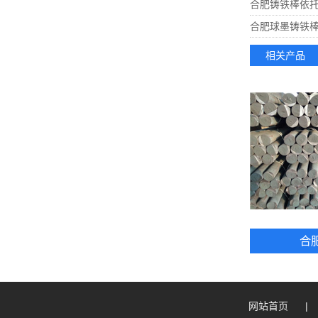
合肥铸铁棒依
合肥球墨铸铁
相关产品
合
网站首页
|