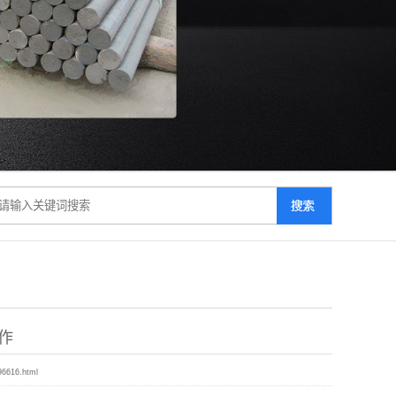
作
96616.html