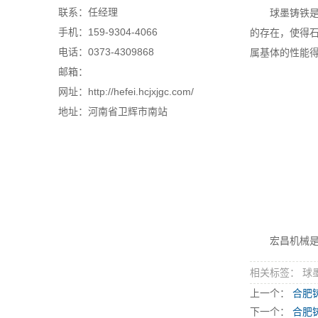
联系：任经理
球墨铸铁
手机：159-9304-4066
的存在，使得
电话：0373-4309868
属基体的性能
邮箱：
网址：http://hefei.hcjxjgc.com/
地址：河南省卫辉市南站
宏昌机械
相关标签： 球
上一个：
合肥
下一个：
合肥