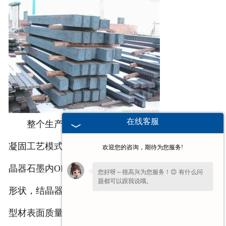
在线客服
整个生产过程实现了大冒口补缩小
合肥铸件
顺序
凝固工艺模式，保证所产棒坯致密、无内部缺陷，结
欢迎您的咨询，期待为您服务!
晶器石墨内OL形状、尺寸，决定了铸铁型材的截面
您好呀～很高兴为您服务！😊 有什么问
题都可以跟我说哦。
形状，结晶器石墨内孔的光洁度和耐高温性能决定了
型材表面质量和尺寸精度，而型材的长度尺寸则根据