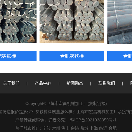
肥铸铁棒
合肥灰铁棒
合
关于我们
|
产品中心
|
新闻动态
|
联系我们
|
Copyright©卫辉市宏昌机械加工厂(
复制链接
)
墨铸造报价是多少？灰铁棒料质量怎么样？卫辉市宏昌机械加工厂承接铸铁型
严禁转载或镜像，违者必究！
豫ICP备2021038359号-1
热门城市推广:
宁波
常州
佛山
余姚
盐城
上海
临沂
合肥