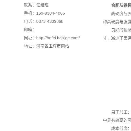
联系：任经理
合肥灰铁
手机：159-9304-4066
高硬度与强度
电话：0373-4309868
种高硬度与强
邮箱：
良好的耐磨性
网址：http://hefei.hcjxjgc.com/
寸，减少了因
地址：河南省卫辉市南站
易于加工：尽
中具有较高的
成本低廉：灰