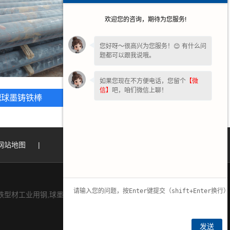
欢迎您的咨询，期待为您服务!
您好呀～很高兴为您服务！😊 有什么问
题都可以跟我说哦。
如果您现在不方便电话，您留个
【微
信】
吧，咱们微信上聊！
肥球墨铸铁棒
合肥球铁棒
网站地图
|
材工业用钢,球墨铸造,灰铁棒料.
发送